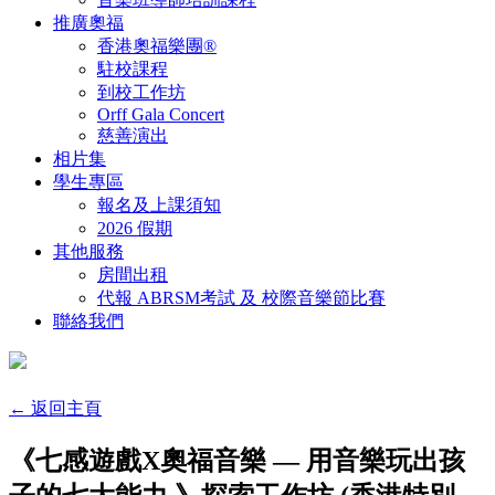
推廣奧福
香港奧福樂團®
駐校課程
到校工作坊
Orff Gala Concert
慈善演出
相片集
學生專區
報名及上課須知
2026 假期
其他服務
房間出租
代報 ABRSM考試 及 校際音樂節比賽
聯絡我們
← 返回主頁
《七感遊戲X奧福音樂 — 用音樂玩出孩