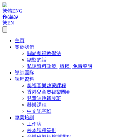
繁體
ENG
繁
EN
主頁
關於我們
關於奧福教學法
總監的話
私隱資料政策 | 版權 | 免責聲明
導師團隊
課程資料
奧福音樂啓蒙課程
香港兒童奧福樂團®
兒童唱跳鋼琴班
器樂課程
中文認字班
專業培訓
工作坊
校本課程策劃
音樂班導師培訓課程